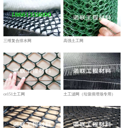
三维复合排水网
高强土工网
ce151土工网
土工滤网（垃圾填埋场专用）