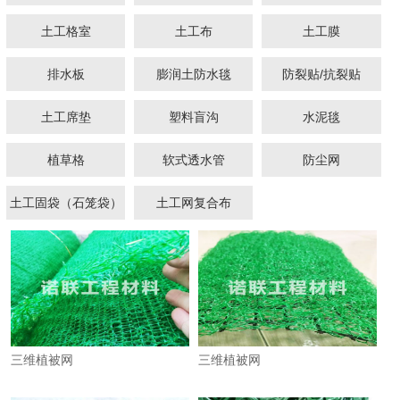
土工格室
土工布
土工膜
排水板
膨润土防水毯
防裂贴/抗裂贴
土工席垫
塑料盲沟
水泥毯
1
2
植草格
软式透水管
防尘网
土工固袋（石笼袋）
土工网复合布
三维植被网
三维植被网