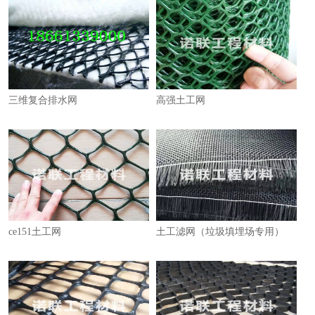
三维复合排水网
高强土工网
ce151土工网
土工滤网（垃圾填埋场专用）