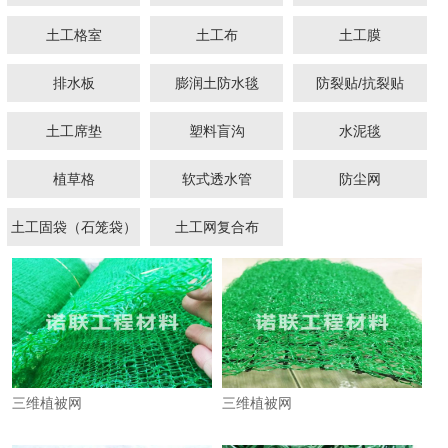
土工格室
土工布
土工膜
排水板
膨润土防水毯
防裂贴/抗裂贴
土工席垫
塑料盲沟
水泥毯
1
2
植草格
软式透水管
防尘网
土工固袋（石笼袋）
土工网复合布
三维植被网
三维植被网