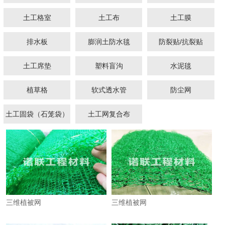
土工格室
土工布
土工膜
排水板
膨润土防水毯
防裂贴/抗裂贴
土工席垫
塑料盲沟
水泥毯
1
2
植草格
软式透水管
防尘网
土工固袋（石笼袋）
土工网复合布
三维植被网
三维植被网