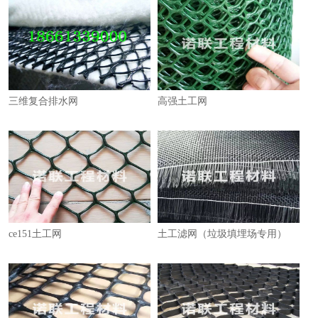
三维复合排水网
高强土工网
ce151土工网
土工滤网（垃圾填埋场专用）