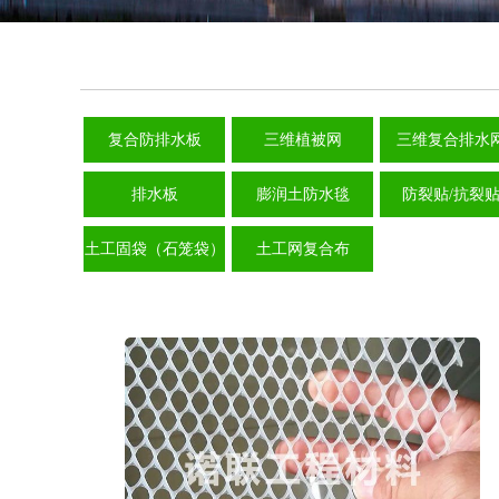
复合防排水板
三维植被网
三维复合排水
排水板
膨润土防水毯
防裂贴/抗裂
土工固袋（石笼袋）
土工网复合布