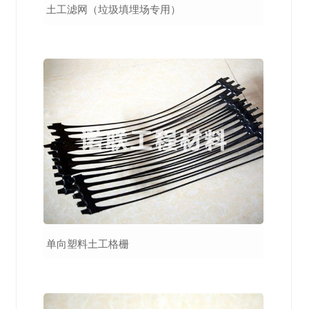
土工滤网（垃圾填埋场专用）
单向塑料土工格栅