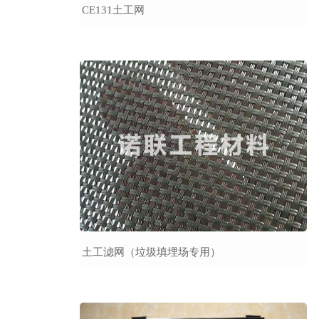
CE131土工网
土工滤网（垃圾填埋场专用）