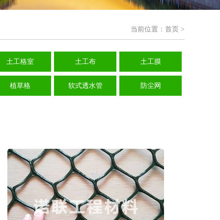
当前位置：
首页
>
土工格室
土工布
土工膜
植草格
软式透水管
防尘网