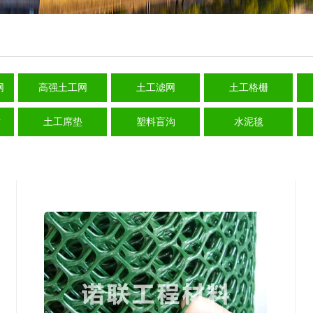
网
高强土工网
土工滤网
土工格栅
贴
土工席垫
塑料盲沟
水泥毯