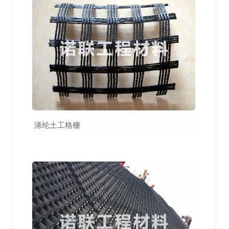
涤纶土工格栅