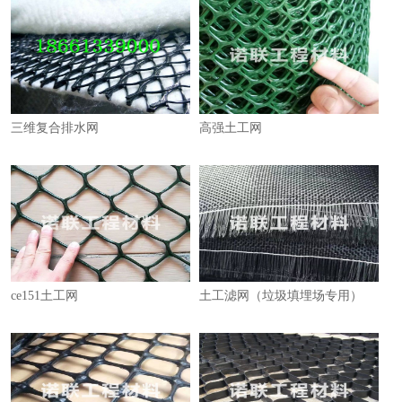
三维复合排水网
高强土工网
ce151土工网
土工滤网（垃圾填埋场专用）