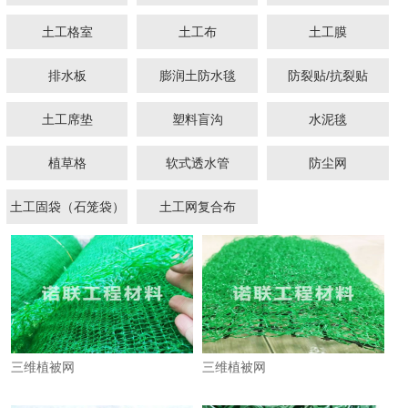
土工格室
土工布
土工膜
排水板
膨润土防水毯
防裂贴/抗裂贴
土工席垫
塑料盲沟
水泥毯
1
2
植草格
软式透水管
防尘网
土工固袋（石笼袋）
土工网复合布
三维植被网
三维植被网