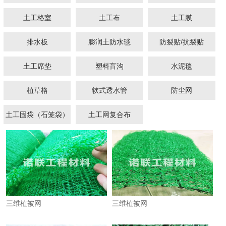
土工格室
土工布
土工膜
排水板
膨润土防水毯
防裂贴/抗裂贴
土工席垫
塑料盲沟
水泥毯
1
2
植草格
软式透水管
防尘网
土工固袋（石笼袋）
土工网复合布
三维植被网
三维植被网