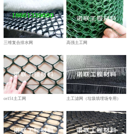
三维复合排水网
高强土工网
ce151土工网
土工滤网（垃圾填埋场专用）